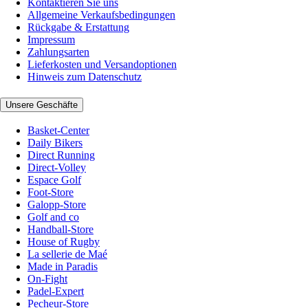
Kontaktieren Sie uns
Allgemeine Verkaufsbedingungen
Rückgabe & Erstattung
Impressum
Zahlungsarten
Lieferkosten und Versandoptionen
Hinweis zum Datenschutz
Unsere Geschäfte
Basket-Center
Daily Bikers
Direct Running
Direct-Volley
Espace Golf
Foot-Store
Galopp-Store
Golf and co
Handball-Store
House of Rugby
La sellerie de Maé
Made in Paradis
On-Fight
Padel-Expert
Pecheur-Store