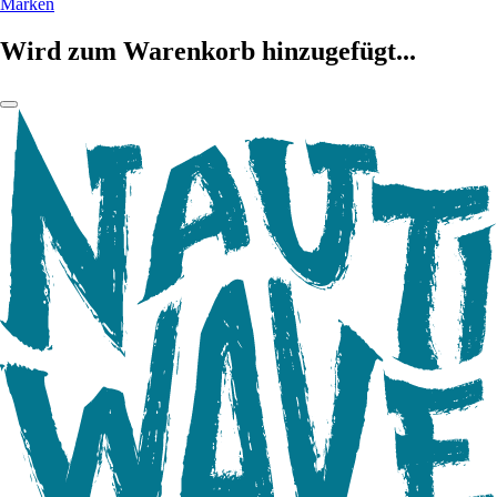
Marken
Wird zum Warenkorb hinzugefügt...