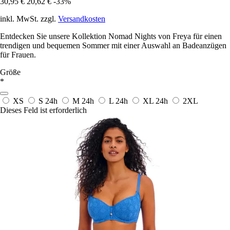
30,95 €
20,62 €
-33%
inkl. MwSt. zzgl.
Versandkosten
Entdecken Sie unsere Kollektion Nomad Nights von Freya für einen
trendigen und bequemen Sommer mit einer Auswahl an Badeanzügen
für Frauen.
Größe
*
XS
S
24h
M
24h
L
24h
XL
24h
2XL
Dieses Feld ist erforderlich