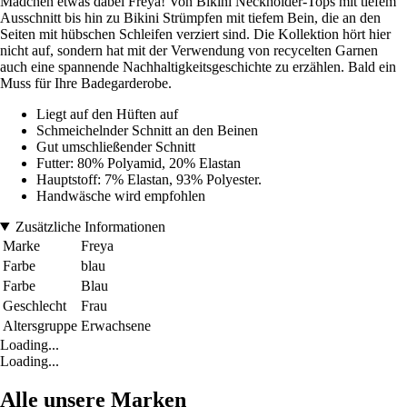
Mädchen etwas dabei Freya! Von Bikini Neckholder-Tops mit tiefem
Ausschnitt bis hin zu Bikini Strümpfen mit tiefem Bein, die an den
Seiten mit hübschen Schleifen verziert sind. Die Kollektion hört hier
nicht auf, sondern hat mit der Verwendung von recycelten Garnen
auch eine spannende Nachhaltigkeitsgeschichte zu erzählen. Bald ein
Muss für Ihre Badegarderobe.
Liegt auf den Hüften auf
Schmeichelnder Schnitt an den Beinen
Gut umschließender Schnitt
Futter: 80% Polyamid, 20% Elastan
Hauptstoff: 7% Elastan, 93% Polyester.
Handwäsche wird empfohlen
Zusätzliche Informationen
Marke
Freya
Farbe
blau
Farbe
Blau
Geschlecht
Frau
Altersgruppe
Erwachsene
Loading...
Loading...
Alle unsere Marken