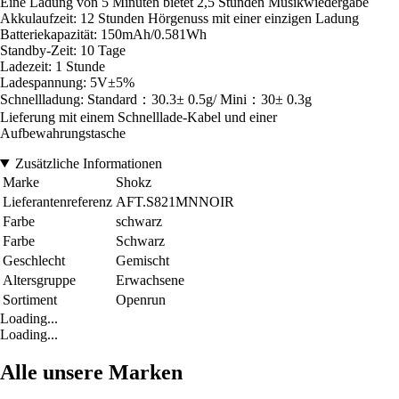
Eine Ladung von 5 Minuten bietet 2,5 Stunden Musikwiedergabe
Akkulaufzeit: 12 Stunden Hörgenuss mit einer einzigen Ladung
Batteriekapazität: 150mAh/0.581Wh
Standby-Zeit: 10 Tage
Ladezeit: 1 Stunde
Ladespannung: 5V±5%
Schnellladung: Standard：30.3± 0.5g/ Mini：30± 0.3g
Lieferung mit einem Schnelllade-Kabel und einer
Aufbewahrungstasche
Zusätzliche Informationen
Marke
Shokz
Lieferantenreferenz
AFT.S821MNNOIR
Farbe
schwarz
Farbe
Schwarz
Geschlecht
Gemischt
Altersgruppe
Erwachsene
Sortiment
Openrun
Loading...
Loading...
Alle unsere Marken