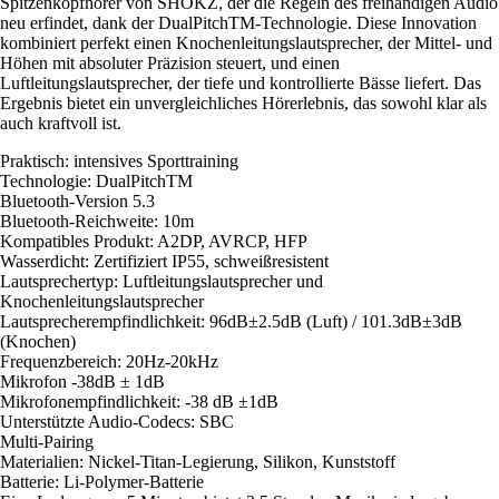
Spitzenkopfhörer von SHOKZ, der die Regeln des freihändigen Audio
neu erfindet, dank der DualPitchTM-Technologie. Diese Innovation
kombiniert perfekt einen Knochenleitungslautsprecher, der Mittel- und
Höhen mit absoluter Präzision steuert, und einen
Luftleitungslautsprecher, der tiefe und kontrollierte Bässe liefert. Das
Ergebnis bietet ein unvergleichliches Hörerlebnis, das sowohl klar als
auch kraftvoll ist.
Praktisch: intensives Sporttraining
Technologie: DualPitchTM
Bluetooth-Version 5.3
Bluetooth-Reichweite: 10m
Kompatibles Produkt: A2DP, AVRCP, HFP
Wasserdicht: Zertifiziert IP55, schweißresistent
Lautsprechertyp: Luftleitungslautsprecher und
Knochenleitungslautsprecher
Lautsprecherempfindlichkeit: 96dB±2.5dB (Luft) / 101.3dB±3dB
(Knochen)
Frequenzbereich: 20Hz-20kHz
Mikrofon -38dB ± 1dB
Mikrofonempfindlichkeit: -38 dB ±1dB
Unterstützte Audio-Codecs: SBC
Multi-Pairing
Materialien: Nickel-Titan-Legierung, Silikon, Kunststoff
Batterie: Li-Polymer-Batterie