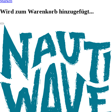
Marken
Wird zum Warenkorb hinzugefügt...