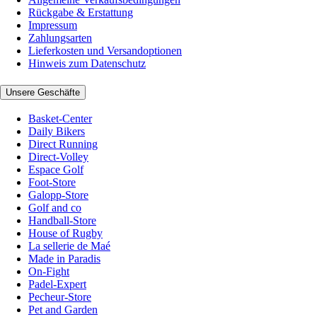
Rückgabe & Erstattung
Impressum
Zahlungsarten
Lieferkosten und Versandoptionen
Hinweis zum Datenschutz
Unsere Geschäfte
Basket-Center
Daily Bikers
Direct Running
Direct-Volley
Espace Golf
Foot-Store
Galopp-Store
Golf and co
Handball-Store
House of Rugby
La sellerie de Maé
Made in Paradis
On-Fight
Padel-Expert
Pecheur-Store
Pet and Garden