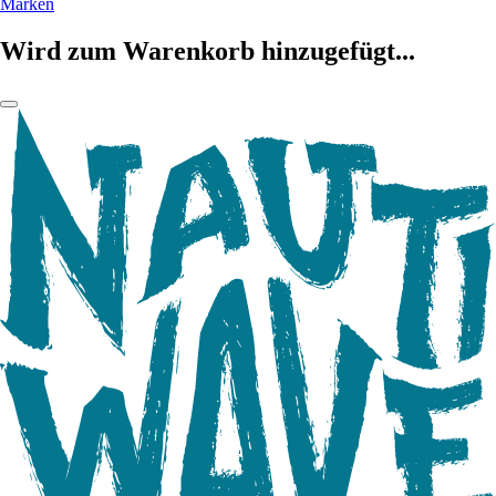
Marken
Wird zum Warenkorb hinzugefügt...