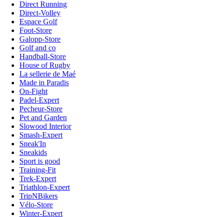
Direct Running
Direct-Volley
Espace Golf
Foot-Store
Galopp-Store
Golf and co
Handball-Store
House of Rugby
La sellerie de Maé
Made in Paradis
On-Fight
Padel-Expert
Pecheur-Store
Pet and Garden
Slowood Interior
Smash-Expert
Sneak'In
Sneakids
Sport is good
Training-Fit
Trek-Expert
Triathlon-Expert
TripNBikers
Vélo-Store
Winter-Expert