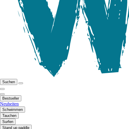
Suchen
Bestseller
Neuheiten
Schwimmen
Tauchen
Surfen
Stand up paddle