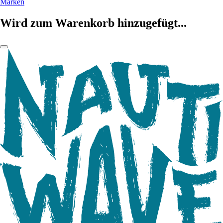
Marken
Wird zum Warenkorb hinzugefügt...