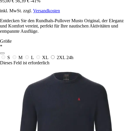
95,00 €
56,39 €
-41%
inkl. MwSt. zzgl.
Versandkosten
Entdecken Sie den Rundhals-Pullover Musto Original, der Eleganz
und Komfort vereint, perfekt für Ihre nautischen Aktivitäten und
entspannte Ausflüge.
Größe
*
S
M
L
XL
2XL
24h
Dieses Feld ist erforderlich