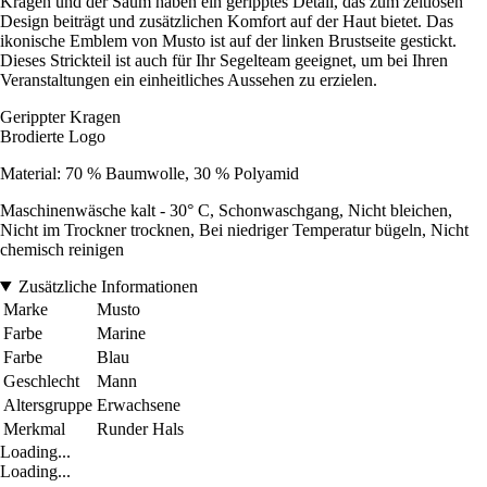
Kragen und der Saum haben ein geripptes Detail, das zum zeitlosen
Design beiträgt und zusätzlichen Komfort auf der Haut bietet. Das
ikonische Emblem von Musto ist auf der linken Brustseite gestickt.
Dieses Strickteil ist auch für Ihr Segelteam geeignet, um bei Ihren
Veranstaltungen ein einheitliches Aussehen zu erzielen.
Gerippter Kragen
Brodierte Logo
Material: 70 % Baumwolle, 30 % Polyamid
Maschinenwäsche kalt - 30° C, Schonwaschgang, Nicht bleichen,
Nicht im Trockner trocknen, Bei niedriger Temperatur bügeln, Nicht
chemisch reinigen
Zusätzliche Informationen
Marke
Musto
Farbe
Marine
Farbe
Blau
Geschlecht
Mann
Altersgruppe
Erwachsene
Merkmal
Runder Hals
Loading...
Loading...