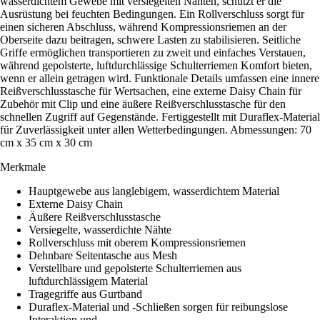
wasserdichtem Gewebe mit versiegelten Nähten, schützt er die
Ausrüstung bei feuchten Bedingungen. Ein Rollverschluss sorgt für
einen sicheren Abschluss, während Kompressionsriemen an der
Oberseite dazu beitragen, schwere Lasten zu stabilisieren. Seitliche
Griffe ermöglichen transportieren zu zweit und einfaches Verstauen,
während gepolsterte, luftdurchlässige Schulterriemen Komfort bieten,
wenn er allein getragen wird. Funktionale Details umfassen eine innere
Reißverschlusstasche für Wertsachen, eine externe Daisy Chain für
Zubehör mit Clip und eine äußere Reißverschlusstasche für den
schnellen Zugriff auf Gegenstände. Fertiggestellt mit Duraflex-Material
für Zuverlässigkeit unter allen Wetterbedingungen. Abmessungen: 70
cm x 35 cm x 30 cm
Merkmale
Hauptgewebe aus langlebigem, wasserdichtem Material
Externe Daisy Chain
Äußere Reißverschlusstasche
Versiegelte, wasserdichte Nähte
Rollverschluss mit oberem Kompressionsriemen
Dehnbare Seitentasche aus Mesh
Verstellbare und gepolsterte Schulterriemen aus
luftdurchlässigem Material
Tragegriffe aus Gurtband
Duraflex-Material und -Schließen sorgen für reibungslose
Interaktion und