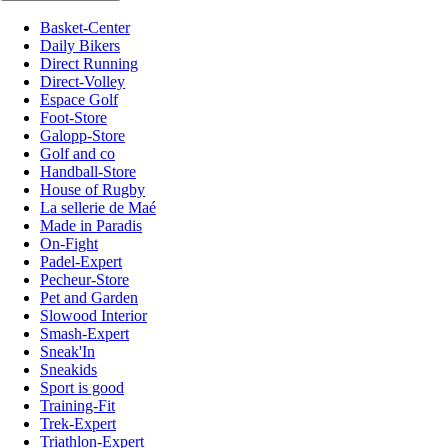
Basket-Center
Daily Bikers
Direct Running
Direct-Volley
Espace Golf
Foot-Store
Galopp-Store
Golf and co
Handball-Store
House of Rugby
La sellerie de Maé
Made in Paradis
On-Fight
Padel-Expert
Pecheur-Store
Pet and Garden
Slowood Interior
Smash-Expert
Sneak'In
Sneakids
Sport is good
Training-Fit
Trek-Expert
Triathlon-Expert