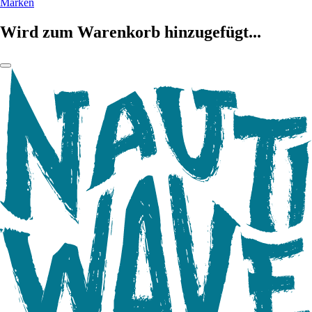
Marken
Wird zum Warenkorb hinzugefügt...