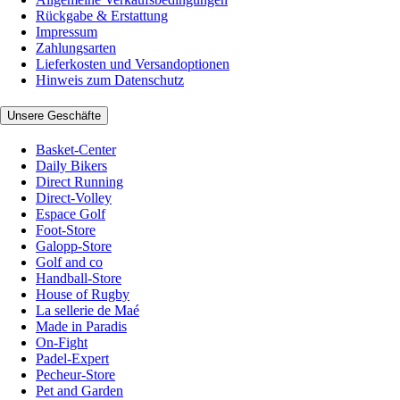
Rückgabe & Erstattung
Impressum
Zahlungsarten
Lieferkosten und Versandoptionen
Hinweis zum Datenschutz
Unsere Geschäfte
Basket-Center
Daily Bikers
Direct Running
Direct-Volley
Espace Golf
Foot-Store
Galopp-Store
Golf and co
Handball-Store
House of Rugby
La sellerie de Maé
Made in Paradis
On-Fight
Padel-Expert
Pecheur-Store
Pet and Garden