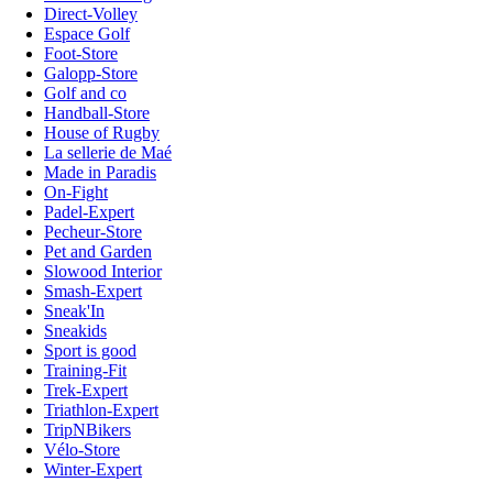
Direct-Volley
Espace Golf
Foot-Store
Galopp-Store
Golf and co
Handball-Store
House of Rugby
La sellerie de Maé
Made in Paradis
On-Fight
Padel-Expert
Pecheur-Store
Pet and Garden
Slowood Interior
Smash-Expert
Sneak'In
Sneakids
Sport is good
Training-Fit
Trek-Expert
Triathlon-Expert
TripNBikers
Vélo-Store
Winter-Expert