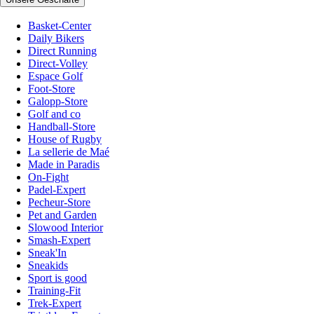
Basket-Center
Daily Bikers
Direct Running
Direct-Volley
Espace Golf
Foot-Store
Galopp-Store
Golf and co
Handball-Store
House of Rugby
La sellerie de Maé
Made in Paradis
On-Fight
Padel-Expert
Pecheur-Store
Pet and Garden
Slowood Interior
Smash-Expert
Sneak'In
Sneakids
Sport is good
Training-Fit
Trek-Expert