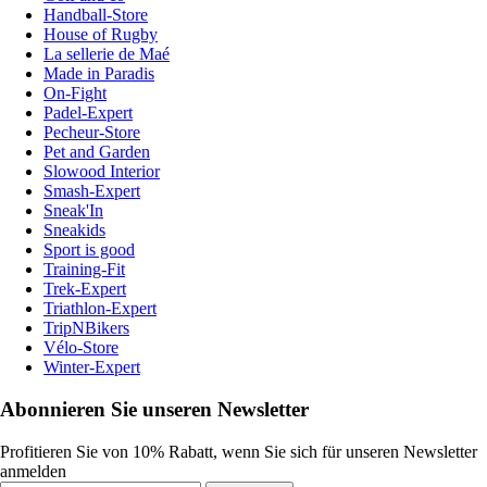
Handball-Store
House of Rugby
La sellerie de Maé
Made in Paradis
On-Fight
Padel-Expert
Pecheur-Store
Pet and Garden
Slowood Interior
Smash-Expert
Sneak'In
Sneakids
Sport is good
Training-Fit
Trek-Expert
Triathlon-Expert
TripNBikers
Vélo-Store
Winter-Expert
Abonnieren Sie unseren Newsletter
Profitieren Sie von 10% Rabatt, wenn Sie sich für unseren Newsletter
anmelden