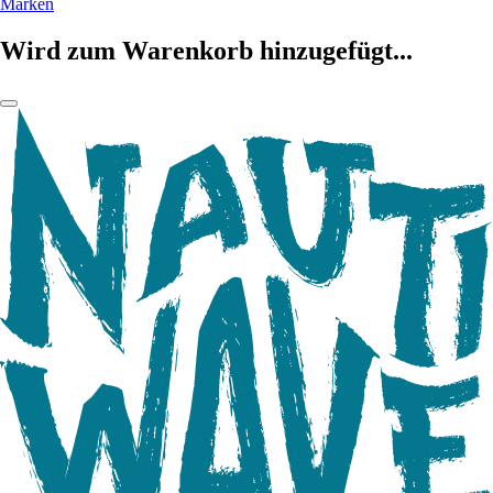
Marken
Wird zum Warenkorb hinzugefügt...