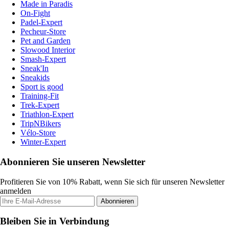
Made in Paradis
On-Fight
Padel-Expert
Pecheur-Store
Pet and Garden
Slowood Interior
Smash-Expert
Sneak'In
Sneakids
Sport is good
Training-Fit
Trek-Expert
Triathlon-Expert
TripNBikers
Vélo-Store
Winter-Expert
Abonnieren Sie unseren Newsletter
Profitieren Sie von 10% Rabatt, wenn Sie sich für unseren Newsletter
anmelden
Abonnieren
Bleiben Sie in Verbindung