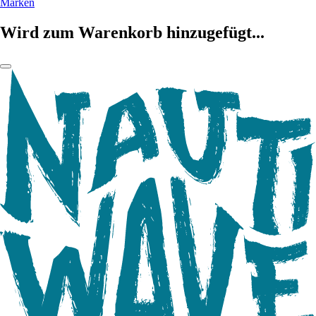
Marken
Wird zum Warenkorb hinzugefügt...