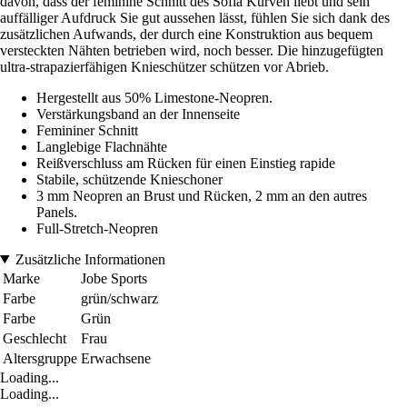
davon, dass der feminine Schnitt des Sofia Kurven liebt und sein
auffälliger Aufdruck Sie gut aussehen lässt, fühlen Sie sich dank des
zusätzlichen Aufwands, der durch eine Konstruktion aus bequem
versteckten Nähten betrieben wird, noch besser. Die hinzugefügten
ultra-strapazierfähigen Knieschützer schützen vor Abrieb.
Hergestellt aus 50% Limestone-Neopren.
Verstärkungsband an der Innenseite
Femininer Schnitt
Langlebige Flachnähte
Reißverschluss am Rücken für einen Einstieg rapide
Stabile, schützende Knieschoner
3 mm Neopren an Brust und Rücken, 2 mm an den autres
Panels.
Full-Stretch-Neopren
Zusätzliche Informationen
Marke
Jobe Sports
Farbe
grün/schwarz
Farbe
Grün
Geschlecht
Frau
Altersgruppe
Erwachsene
Loading...
Loading...