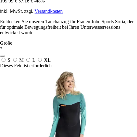
109,99 €
57,16 €
-48%
inkl. MwSt. zzgl.
Versandkosten
Entdecken Sie unseren Tauchanzug für Frauen Jobe Sports Sofia, der
für optimale Bewegungsfreiheit bei Ihren Unterwassersessions
entwickelt wurde.
Größe
*
S
M
L
XL
Dieses Feld ist erforderlich