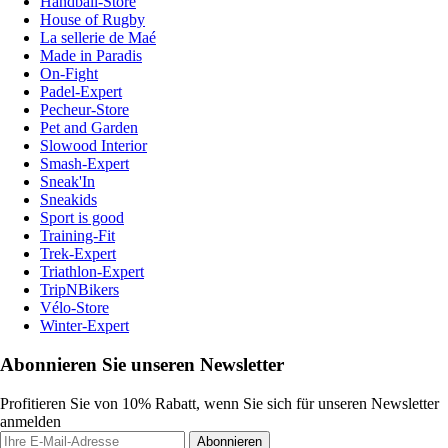
Handball-Store
House of Rugby
La sellerie de Maé
Made in Paradis
On-Fight
Padel-Expert
Pecheur-Store
Pet and Garden
Slowood Interior
Smash-Expert
Sneak'In
Sneakids
Sport is good
Training-Fit
Trek-Expert
Triathlon-Expert
TripNBikers
Vélo-Store
Winter-Expert
Abonnieren Sie unseren Newsletter
Profitieren Sie von 10% Rabatt, wenn Sie sich für unseren Newsletter
anmelden
Abonnieren