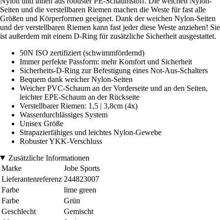
Nylon und innen aus robuster PE-Schaumstoff. Die weichen Nylon-
Seiten und die verstellbaren Riemen machen die Weste für fast alle
Größen und Körperformen geeignet. Dank der weichen Nylon-Seiten
und der verstellbaren Riemen kann fast jeder diese Weste anziehen! Sie
ist außerdem mit einem D-Ring für zusätzliche Sicherheit ausgestattet.
50N ISO zertifiziert (schwimmfördernd)
Immer perfekte Passform: mehr Komfort und Sicherheit
Sicherheits-D-Ring zur Befestigung eines Not-Aus-Schalters
Bequem dank weicher Nylon-Seiten
Weicher PVC-Schaum an der Vorderseite und an den Seiten,
leichter EPE-Schaum an der Rückseite
Verstellbarer Riemen: 1,5 | 3,8cm (4x)
Wasserdurchlässiges System
Unisex Größe
Strapazierfähiges und leichtes Nylon-Gewebe
Robuster YKK-Verschluss
Zusätzliche Informationen
Marke
Jobe Sports
Lieferantenreferenz
244823007
Farbe
lime green
Farbe
Grün
Geschlecht
Gemischt