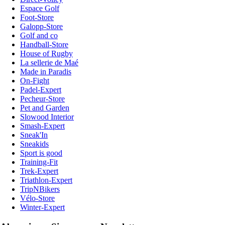
Espace Golf
Foot-Store
Galopp-Store
Golf and co
Handball-Store
House of Rugby
La sellerie de Maé
Made in Paradis
On-Fight
Padel-Expert
Pecheur-Store
Pet and Garden
Slowood Interior
Smash-Expert
Sneak'In
Sneakids
Sport is good
Training-Fit
Trek-Expert
Triathlon-Expert
TripNBikers
Vélo-Store
Winter-Expert