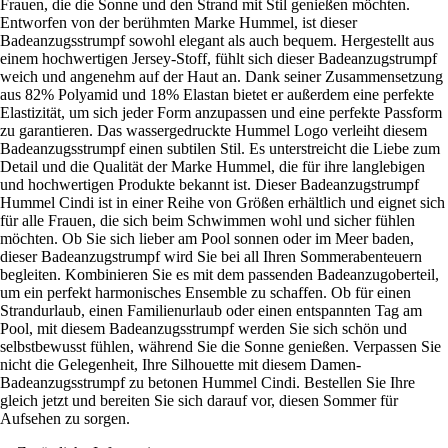
Frauen, die die Sonne und den Strand mit Stil genießen möchten.
Entworfen von der berühmten Marke Hummel, ist dieser
Badeanzugsstrumpf sowohl elegant als auch bequem. Hergestellt aus
einem hochwertigen Jersey-Stoff, fühlt sich dieser Badeanzugstrumpf
weich und angenehm auf der Haut an. Dank seiner Zusammensetzung
aus 82% Polyamid und 18% Elastan bietet er außerdem eine perfekte
Elastizität, um sich jeder Form anzupassen und eine perfekte Passform
zu garantieren. Das wassergedruckte Hummel Logo verleiht diesem
Badeanzugsstrumpf einen subtilen Stil. Es unterstreicht die Liebe zum
Detail und die Qualität der Marke Hummel, die für ihre langlebigen
und hochwertigen Produkte bekannt ist. Dieser Badeanzugstrumpf
Hummel Cindi ist in einer Reihe von Größen erhältlich und eignet sich
für alle Frauen, die sich beim Schwimmen wohl und sicher fühlen
möchten. Ob Sie sich lieber am Pool sonnen oder im Meer baden,
dieser Badeanzugstrumpf wird Sie bei all Ihren Sommerabenteuern
begleiten. Kombinieren Sie es mit dem passenden Badeanzugoberteil,
um ein perfekt harmonisches Ensemble zu schaffen. Ob für einen
Strandurlaub, einen Familienurlaub oder einen entspannten Tag am
Pool, mit diesem Badeanzugsstrumpf werden Sie sich schön und
selbstbewusst fühlen, während Sie die Sonne genießen. Verpassen Sie
nicht die Gelegenheit, Ihre Silhouette mit diesem Damen-
Badeanzugsstrumpf zu betonen Hummel Cindi. Bestellen Sie Ihre
gleich jetzt und bereiten Sie sich darauf vor, diesen Sommer für
Aufsehen zu sorgen.