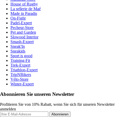
House of Rugby
La sellerie de Maé
Made in Paradis
On-Fight
Padel-Expert
Pecheur-Store
Pet and Garden
Slowood Interior
Smash-Expert
Sneak'In
Sneakids
Sport is good
Training-Fit
Trek-Expert
Triathlon-Expert
TripNBikers
Vélo-Store
Winter-Expert
Abonnieren Sie unseren Newsletter
Profitieren Sie von 10% Rabatt, wenn Sie sich für unseren Newsletter
anmelden
Abonnieren