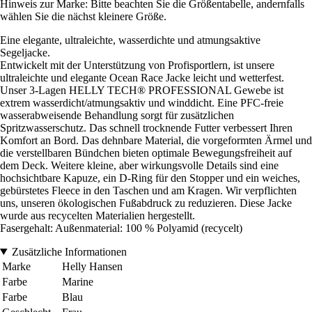
Hinweis zur Marke: Bitte beachten Sie die Größentabelle, andernfalls
wählen Sie die nächst kleinere Größe.
Eine elegante, ultraleichte, wasserdichte und atmungsaktive
Segeljacke.
Entwickelt mit der Unterstützung von Profisportlern, ist unsere
ultraleichte und elegante Ocean Race Jacke leicht und wetterfest.
Unser 3-Lagen HELLY TECH® PROFESSIONAL Gewebe ist
extrem wasserdicht/atmungsaktiv und winddicht. Eine PFC-freie
wasserabweisende Behandlung sorgt für zusätzlichen
Spritzwasserschutz. Das schnell trocknende Futter verbessert Ihren
Komfort an Bord. Das dehnbare Material, die vorgeformten Ärmel und
die verstellbaren Bündchen bieten optimale Bewegungsfreiheit auf
dem Deck. Weitere kleine, aber wirkungsvolle Details sind eine
hochsichtbare Kapuze, ein D-Ring für den Stopper und ein weiches,
gebürstetes Fleece in den Taschen und am Kragen. Wir verpflichten
uns, unseren ökologischen Fußabdruck zu reduzieren. Diese Jacke
wurde aus recycelten Materialien hergestellt.
Fasergehalt: Außenmaterial: 100 % Polyamid (recycelt)
Zusätzliche Informationen
Marke
Helly Hansen
Farbe
Marine
Farbe
Blau