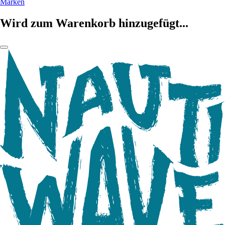
Marken
Wird zum Warenkorb hinzugefügt...