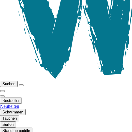
Suchen
Bestseller
Neuheiten
Schwimmen
Tauchen
Surfen
Stand up paddle