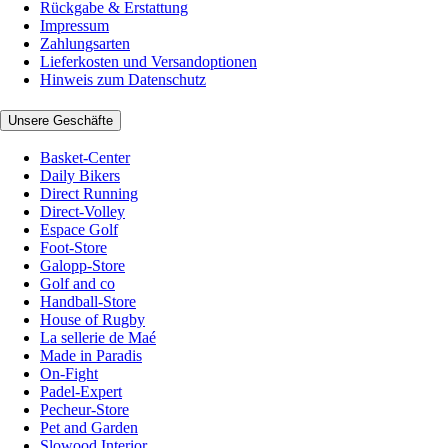
Rückgabe & Erstattung
Impressum
Zahlungsarten
Lieferkosten und Versandoptionen
Hinweis zum Datenschutz
Unsere Geschäfte
Basket-Center
Daily Bikers
Direct Running
Direct-Volley
Espace Golf
Foot-Store
Galopp-Store
Golf and co
Handball-Store
House of Rugby
La sellerie de Maé
Made in Paradis
On-Fight
Padel-Expert
Pecheur-Store
Pet and Garden
Slowood Interior