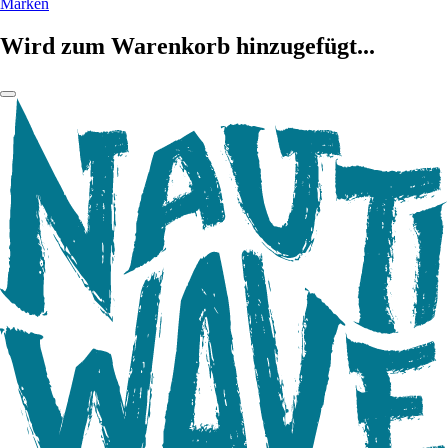
Marken
Wird zum Warenkorb hinzugefügt...