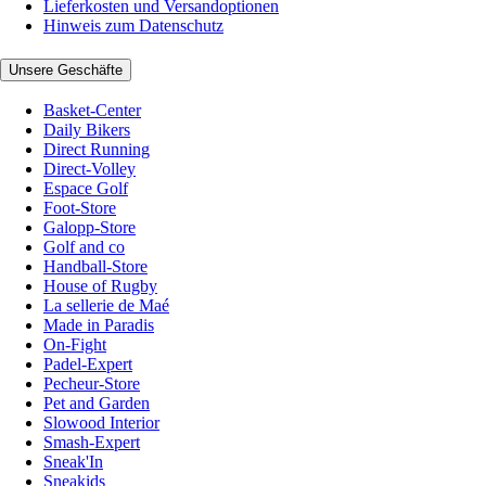
Lieferkosten und Versandoptionen
Hinweis zum Datenschutz
Unsere Geschäfte
Basket-Center
Daily Bikers
Direct Running
Direct-Volley
Espace Golf
Foot-Store
Galopp-Store
Golf and co
Handball-Store
House of Rugby
La sellerie de Maé
Made in Paradis
On-Fight
Padel-Expert
Pecheur-Store
Pet and Garden
Slowood Interior
Smash-Expert
Sneak'In
Sneakids