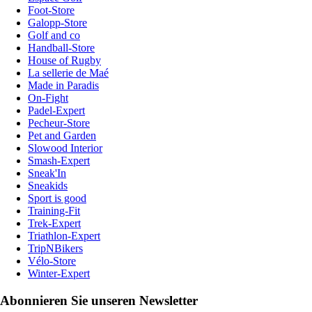
Foot-Store
Galopp-Store
Golf and co
Handball-Store
House of Rugby
La sellerie de Maé
Made in Paradis
On-Fight
Padel-Expert
Pecheur-Store
Pet and Garden
Slowood Interior
Smash-Expert
Sneak'In
Sneakids
Sport is good
Training-Fit
Trek-Expert
Triathlon-Expert
TripNBikers
Vélo-Store
Winter-Expert
Abonnieren Sie unseren Newsletter