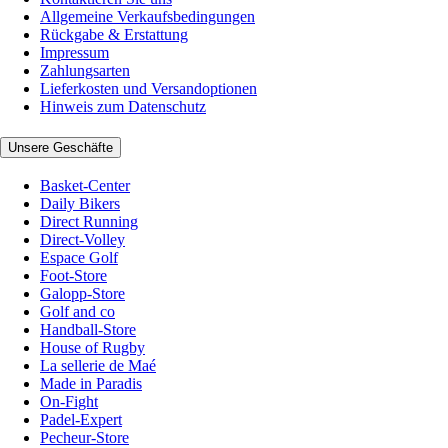
Allgemeine Verkaufsbedingungen
Rückgabe & Erstattung
Impressum
Zahlungsarten
Lieferkosten und Versandoptionen
Hinweis zum Datenschutz
Unsere Geschäfte
Basket-Center
Daily Bikers
Direct Running
Direct-Volley
Espace Golf
Foot-Store
Galopp-Store
Golf and co
Handball-Store
House of Rugby
La sellerie de Maé
Made in Paradis
On-Fight
Padel-Expert
Pecheur-Store