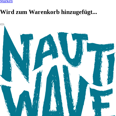
Marken
Wird zum Warenkorb hinzugefügt...