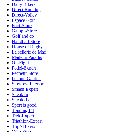
Daily Bikers
Direct Running
Direct-Volley
Espace Golf
Foot-Store
Galopp-Store
Golf and co
Handball-Store
House of Rugby
La sellerie de Maé
Made in Paradis
On-Fight
Padel-Expert
Pecheur-Store
Pet and Garden
Slowood Interior
Smash-Expert
Sneak'In
Sneakids
Sport is good
Training-Fit
Trek-Expert
Triathlon-Expert
TripNBikers
Vélo-Store