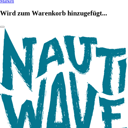
Marken
Wird zum Warenkorb hinzugefügt...