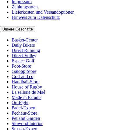
Impressum
Zahlungsarten
Lieferkosten und Versandoptionen
Hinweis zum Datenschutz
Unsere Geschäfte
Basket-Center
Daily Bikers
Direct Running
Direct-Volley
Espace Golf
Foot-Store
Galopp-Store
Golf and co
Handball-Store
House of Rugby
La sellerie de Maé
Made in Paradis
On-Fight
Padel-Expert
Pecheur-Store
Pet and Garden
Slowood Interior
Smash-Expert