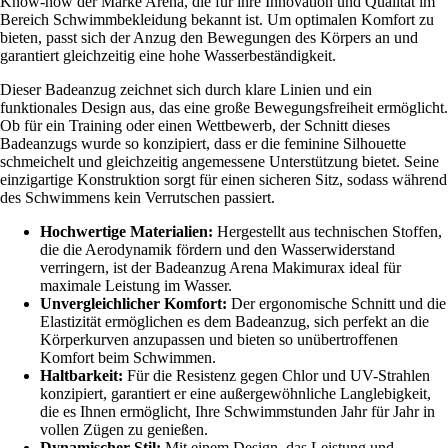
Know-how der Marke Arena, die für ihre Innovation und Qualität im
Bereich Schwimmbekleidung bekannt ist. Um optimalen Komfort zu
bieten, passt sich der Anzug den Bewegungen des Körpers an und
garantiert gleichzeitig eine hohe Wasserbeständigkeit.
Dieser Badeanzug zeichnet sich durch klare Linien und ein
funktionales Design aus, das eine große Bewegungsfreiheit ermöglicht.
Ob für ein Training oder einen Wettbewerb, der Schnitt dieses
Badeanzugs wurde so konzipiert, dass er die feminine Silhouette
schmeichelt und gleichzeitig angemessene Unterstützung bietet. Seine
einzigartige Konstruktion sorgt für einen sicheren Sitz, sodass während
des Schwimmens kein Verrutschen passiert.
Hochwertige Materialien:
Hergestellt aus technischen Stoffen,
die die Aerodynamik fördern und den Wasserwiderstand
verringern, ist der Badeanzug Arena Makimurax ideal für
maximale Leistung im Wasser.
Unvergleichlicher Komfort:
Der ergonomische Schnitt und die
Elastizität ermöglichen es dem Badeanzug, sich perfekt an die
Körperkurven anzupassen und bieten so unübertroffenen
Komfort beim Schwimmen.
Haltbarkeit:
Für die Resistenz gegen Chlor und UV-Strahlen
konzipiert, garantiert er eine außergewöhnliche Langlebigkeit,
die es Ihnen ermöglicht, Ihre Schwimmstunden Jahr für Jahr in
vollen Zügen zu genießen.
Dynamischer Stil:
Mit einem Design, das Leistung und