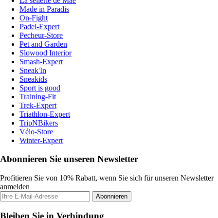
La sellerie de Maé
Made in Paradis
On-Fight
Padel-Expert
Pecheur-Store
Pet and Garden
Slowood Interior
Smash-Expert
Sneak'In
Sneakids
Sport is good
Training-Fit
Trek-Expert
Triathlon-Expert
TripNBikers
Vélo-Store
Winter-Expert
Abonnieren Sie unseren Newsletter
Profitieren Sie von 10% Rabatt, wenn Sie sich für unseren Newsletter
anmelden
Abonnieren
Bleiben Sie in Verbindung