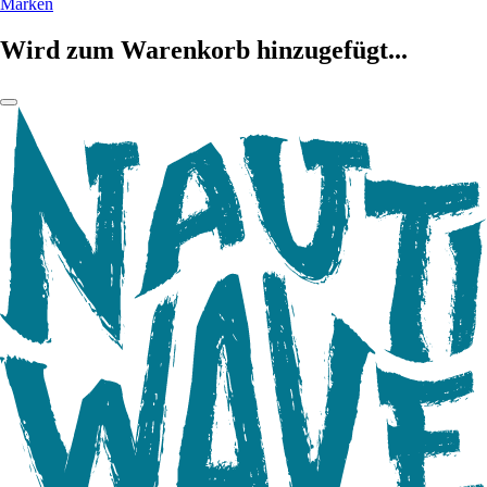
Marken
Wird zum Warenkorb hinzugefügt...