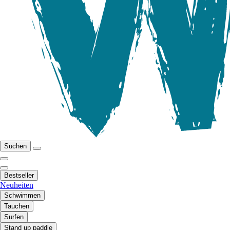
Suchen
Bestseller
Neuheiten
Schwimmen
Tauchen
Surfen
Stand up paddle