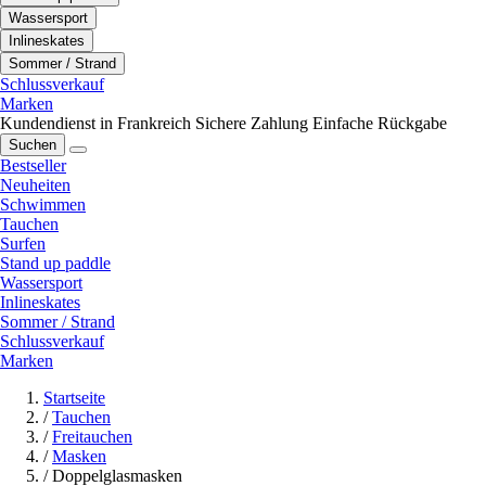
Wassersport
Inlineskates
Sommer / Strand
Schlussverkauf
Marken
Kundendienst in Frankreich
Sichere Zahlung
Einfache Rückgabe
Suchen
Bestseller
Neuheiten
Schwimmen
Tauchen
Surfen
Stand up paddle
Wassersport
Inlineskates
Sommer / Strand
Schlussverkauf
Marken
Startseite
/
Tauchen
/
Freitauchen
/
Masken
/
Doppelglasmasken