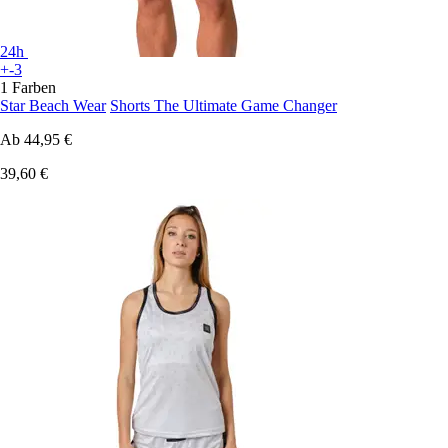
24h
+-3
1 Farben
Star Beach Wear
Shorts The Ultimate Game Changer
Ab
44,95 €
39,60 €