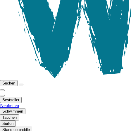
Suchen
Bestseller
Neuheiten
Schwimmen
Tauchen
Surfen
Stand up paddle